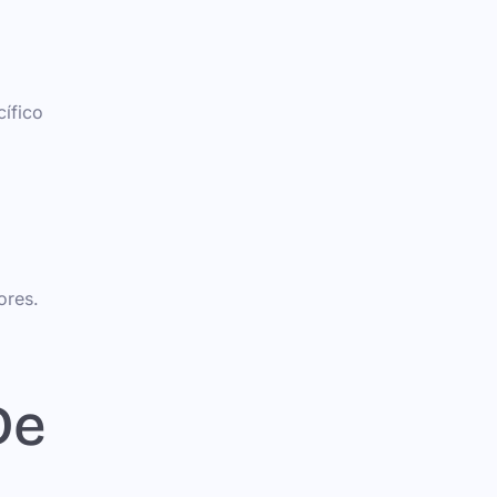
ífico
ores.
De