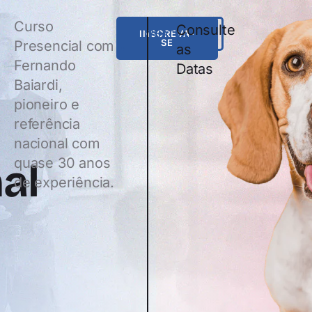
Curso
Consulte
INSCREVA-
WHATSAPP
SE
Presencial com
as
Fernando
Datas
Baiardi,
pioneiro e
referência
nacional com
quase 30 anos
al
de experiência.