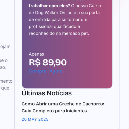
trabalhar com eles?
O nosso Curso
de Dog Walker Online é a sua porta
de entrada para se tornar um
profissional qualificado e
reconhecido no mercado pet.
tejam
Apenas
R$ 89,90
ue o
so.
Comprar Agora
amento
z que
Últimas Notícias
Como Abrir uma Creche de Cachorro:
Guia Completo para Iniciantes
20 MAY 2025