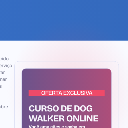
cido
erviço
rar
rnar
s
OFERTA EXCLUSIVA
CURSO DE DOG
obre
WALKER ONLINE
Você ama cães e sonha em