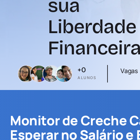
sua
Liberdade
Financeir
+
0
Vagas 
ALUNOS
Monitor de Creche C
Esperar no Salário e