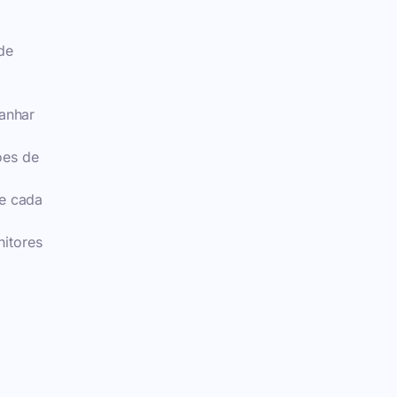
de
anhar
ões de
e cada
itores