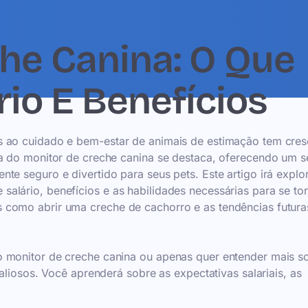
he Canina: O Que
io E Benefícios
s ao cuidado e bem-estar de animais de estimação tem cres
ra do monitor de creche canina se destaca, oferecendo um s
te seguro e divertido para seus pets. Este artigo irá explo
alário, benefícios e as habilidades necessárias para se to
 como abrir uma creche de cachorro e as tendências futura
o monitor de creche canina ou apenas quer entender mais s
valiosos. Você aprenderá sobre as expectativas salariais, as