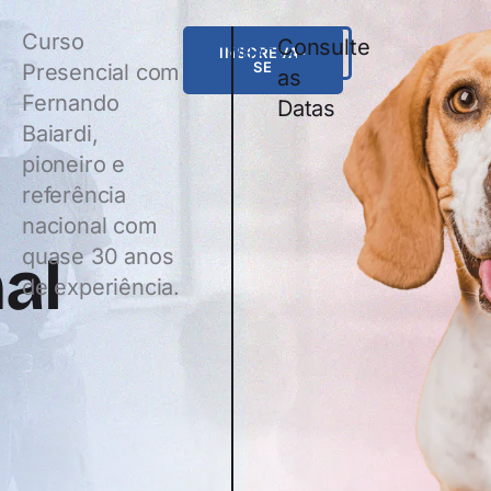
Curso
Consulte
INSCREVA-
WHATSAPP
SE
Presencial com
as
Fernando
Datas
Baiardi,
pioneiro e
referência
nacional com
quase 30 anos
al
de experiência.