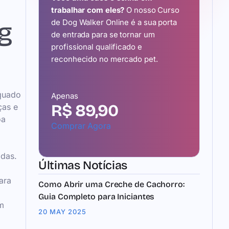
trabalhar com eles?
O nosso Curso
g
de Dog Walker Online é a sua porta
de entrada para se tornar um
profissional qualificado e
reconhecido no mercado pet.
equado
Apenas
R$ 89,90
ças e
oa
Comprar Agora
adas.
Últimas Notícias
ara
Como Abrir uma Creche de Cachorro:
Guia Completo para Iniciantes
um
20 MAY 2025