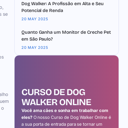
Dog Walker: A Profissão em Alta e Seu
o,
Potencial de Renda
s se
20 MAY 2025
Quanto Ganha um Monitor de Creche Pet
em São Paulo?
20 MAY 2025
os
CURSO DE DOG
alho
WALKER ONLINE
quem
 o
Você ama cães e sonha em trabalhar com
eles?
O nosso Curso de Dog Walker Online é
a sua porta de entrada para se tornar um