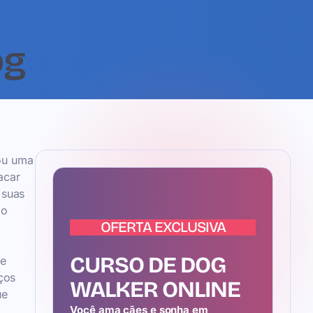
og
 ou uma
acar
 suas
ao
OFERTA EXCLUSIVA
CURSO DE DOG
de
ços
WALKER ONLINE
ue
Você ama cães e sonha em