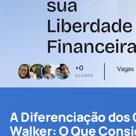
sua
Liberdade
Financeir
+
0
Vagas 
ALUNOS
A Diferenciação dos
Walker: O Que Consi