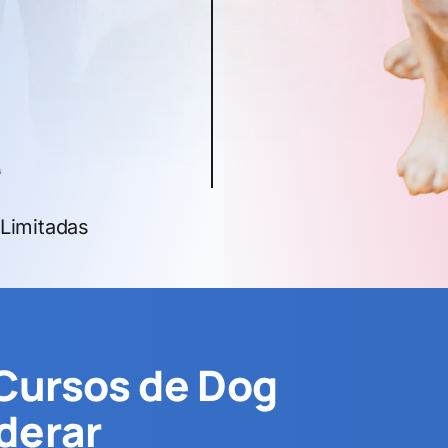
a
Limitadas
 Cursos de Dog
derar