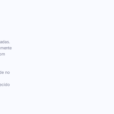
zadas.
almente
com
de no
ecido