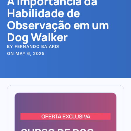
A Importância da
Habilidade de
Observação em um
Dog Walker
BY FERNANDO BAIARDI
ON MAY 6, 2025
OFERTA EXCLUSIVA