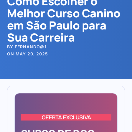
Como Escolher o
Melhor Curso Canino
em São Paulo para
Sua Carreira
BY FERNANDO@1
ON MAY 20, 2025
OFERTA EXCLUSIVA