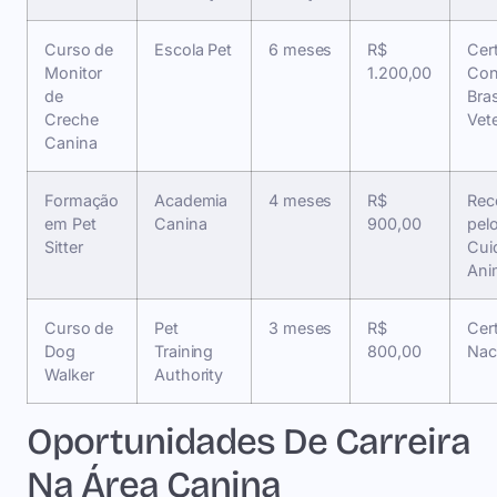
Curso de
Escola Pet
6 meses
R$
Cert
Monitor
1.200,00
Con
de
Bras
Creche
Vete
Canina
Formação
Academia
4 meses
R$
Rec
em Pet
Canina
900,00
pelo
Sitter
Cui
Ani
Curso de
Pet
3 meses
R$
Cert
Dog
Training
800,00
Nac
Walker
Authority
Oportunidades De Carreira
Na Área Canina