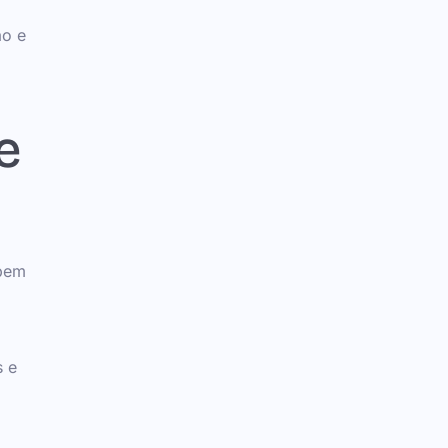
ão e
e
 bem
s e