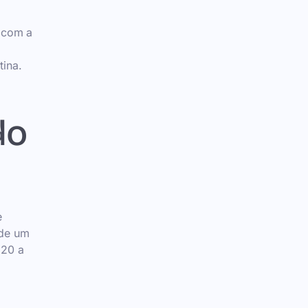
 com a
tina.
do
e
 de um
 20 a