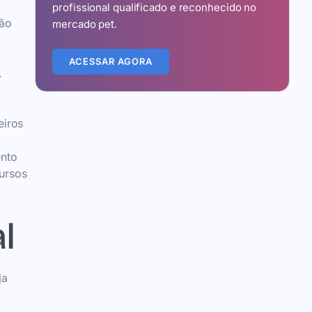
profissional qualificado e reconhecido no
tão
mercado pet.
ACESSAR AGORA
.
eiros
ento
ursos
l
ja