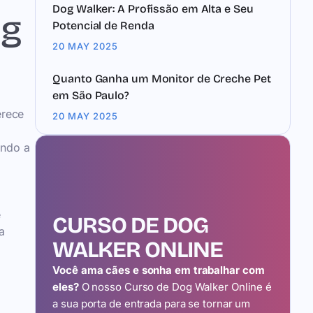
Dog Walker: A Profissão em Alta e Seu
og
Potencial de Renda
20 MAY 2025
Quanto Ganha um Monitor de Creche Pet
em São Paulo?
erece
20 MAY 2025
ando a
e
CURSO DE DOG
a
WALKER ONLINE
Você ama cães e sonha em trabalhar com
eles?
O nosso Curso de Dog Walker Online é
a sua porta de entrada para se tornar um