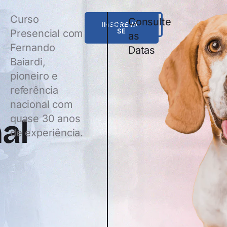
Curso
Consulte
INSCREVA-
WHATSAPP
SE
Presencial com
as
Fernando
Datas
Baiardi,
pioneiro e
referência
nacional com
quase 30 anos
al
de experiência.