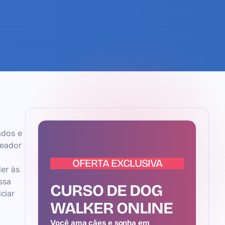
ados e
seador
OFERTA EXCLUSIVA
er às
ssa
CURSO DE DOG
ciar
WALKER ONLINE
Você ama cães e sonha em