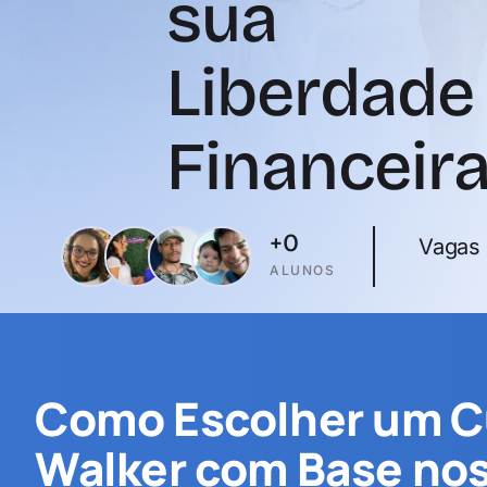
sua
Liberdade
Financeir
+
0
Vagas 
ALUNOS
Como Escolher um C
Walker com Base nos