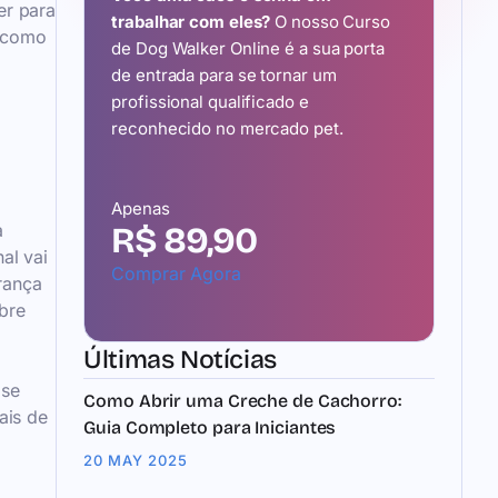
er para
trabalhar com eles?
O nosso Curso
e como
de Dog Walker Online é a sua porta
de entrada para se tornar um
profissional qualificado e
reconhecido no mercado pet.
Apenas
a
R$ 89,90
al vai
Comprar Agora
rança
bre
Últimas Notícias
 se
Como Abrir uma Creche de Cachorro:
ais de
Guia Completo para Iniciantes
20 MAY 2025