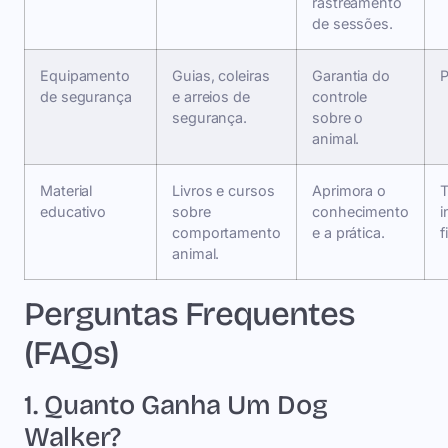
rastreamento
de sessões.
Equipamento
Guias, coleiras
Garantia do
P
de segurança
e arreios de
controle
segurança.
sobre o
animal.
Material
Livros e cursos
Aprimora o
educativo
sobre
conhecimento
i
comportamento
e a prática.
f
animal.
Perguntas Frequentes
(FAQs)
1. Quanto Ganha Um Dog
Walker?