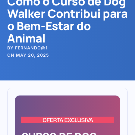
Como o Curso de Dog
Walker Contribui para
o Bem-Estar do
Animal
BY FERNANDO@1
ON MAY 20, 2025
OFERTA EXCLUSIVA