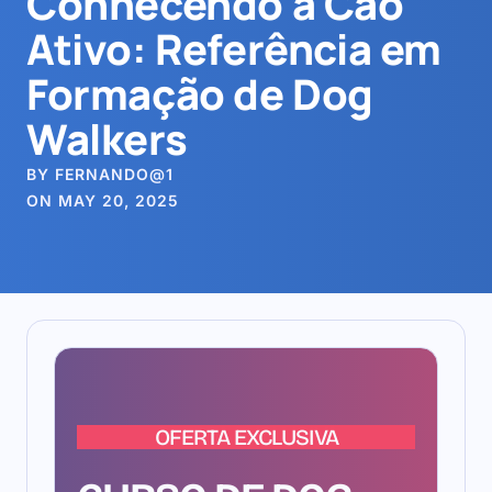
Conhecendo a Cão
Ativo: Referência em
Formação de Dog
Walkers
BY FERNANDO@1
ON MAY 20, 2025
OFERTA EXCLUSIVA