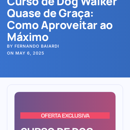
Curso de Dog Walker
Quase de Graça:
Como Aproveitar ao
Máximo
BY FERNANDO BAIARDI
ON MAY 6, 2025
OFERTA EXCLUSIVA