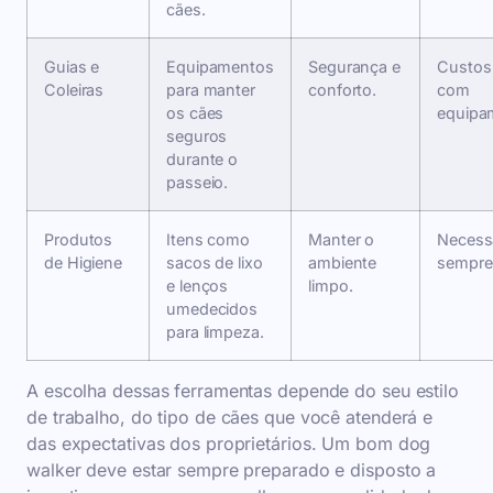
cães.
Guias e
Equipamentos
Segurança e
Custos 
Coleiras
para manter
conforto.
com
os cães
equipa
seguros
durante o
passeio.
Produtos
Itens como
Manter o
Necessá
de Higiene
sacos de lixo
ambiente
sempre
e lenços
limpo.
umedecidos
para limpeza.
A escolha dessas ferramentas depende do seu estilo
de trabalho, do tipo de cães que você atenderá e
das expectativas dos proprietários. Um bom dog
walker deve estar sempre preparado e disposto a