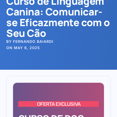
Curso de Linguagem
Canina: Comunicar-
se Eficazmente com o
Seu Cão
BY FERNANDO BAIARDI
ON MAY 6, 2025
OFERTA EXCLUSIVA