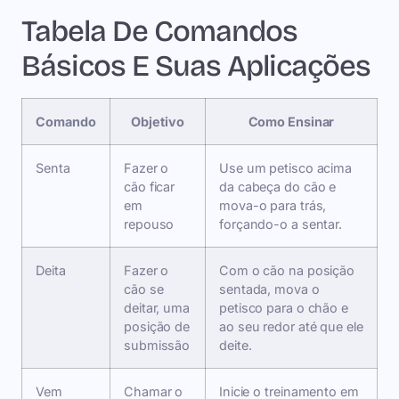
Tabela De Comandos
Básicos E Suas Aplicações
Comando
Objetivo
Como Ensinar
Senta
Fazer o
Use um petisco acima
cão ficar
da cabeça do cão e
em
mova-o para trás,
repouso
forçando-o a sentar.
Deita
Fazer o
Com o cão na posição
cão se
sentada, mova o
deitar, uma
petisco para o chão e
posição de
ao seu redor até que ele
submissão
deite.
Vem
Chamar o
Inicie o treinamento em