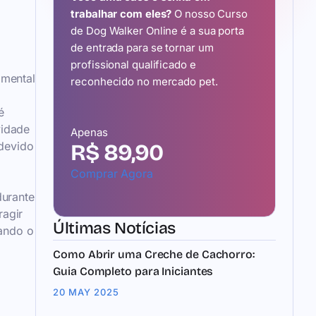
trabalhar com eles?
O nosso Curso
de Dog Walker Online é a sua porta
de entrada para se tornar um
profissional qualificado e
 mental
reconhecido no mercado pet.
é
vidade
Apenas
devido
R$ 89,90
Comprar Agora
urante
ragir
Últimas Notícias
ando o
Como Abrir uma Creche de Cachorro:
Guia Completo para Iniciantes
20 MAY 2025