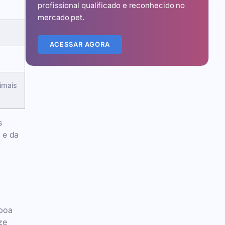
profissional qualificado e reconhecido no
mercado pet.
ACESSAR AGORA
imais
s
 e da
 boa
ze