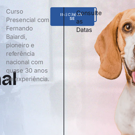
Curso
Consulte
INSCREVA-
WHATSAPP
SE
Presencial com
as
Fernando
Datas
Baiardi,
pioneiro e
referência
nacional com
quase 30 anos
al
de experiência.