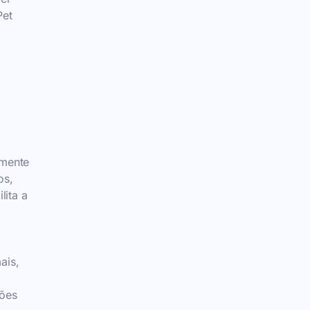
Pet
lmente
os,
lita a
ais,
ções