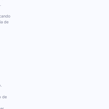
.
icando
ia de
o.
o de
der