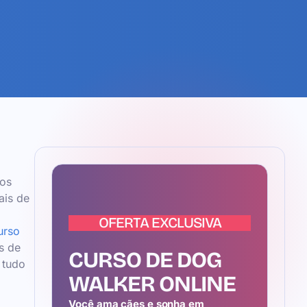
dos
ais de
OFERTA EXCLUSIVA
urso
s de
CURSO DE DOG
 tudo
WALKER ONLINE
Você ama cães e sonha em