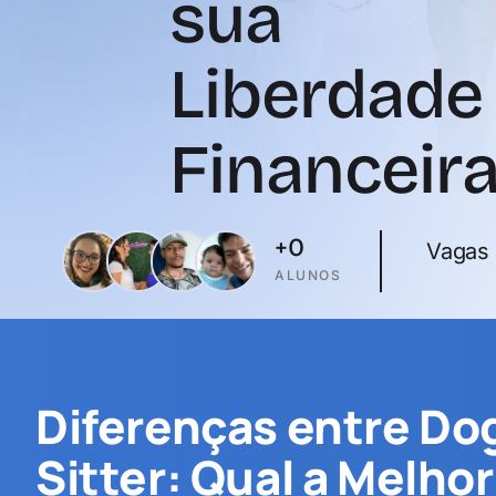
sua
Liberdade
Financeir
+
0
Vagas 
ALUNOS
Diferenças entre Dog
Sitter: Qual a Melho