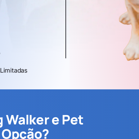
a
Limitadas
 Walker e Pet
r Opção?