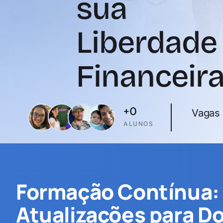
sua
Liberdade
Financeir
+
0
Vagas 
ALUNOS
Formação Contínua: 
Atualizações para D