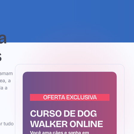
a
s
e amam
ea, a
da a
OFERTA EXCLUSIVA
CURSO DE DOG
WALKER ONLINE
ar tudo
Você ama cães e sonha em