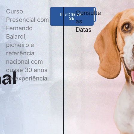
Curso
Consulte
INSCREVA-
WHATSAPP
SE
Presencial com
as
Fernando
Datas
Baiardi,
pioneiro e
referência
nacional com
quase 30 anos
al
de experiência.