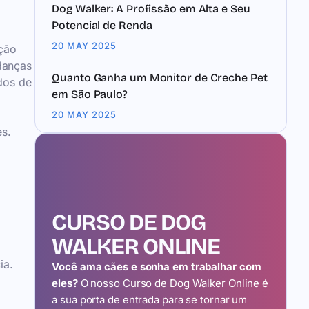
Dog Walker: A Profissão em Alta e Seu
Potencial de Renda
20 MAY 2025
pção
danças
Quanto Ganha um Monitor de Creche Pet
dos de
em São Paulo?
20 MAY 2025
es.
CURSO DE DOG
WALKER ONLINE
ia.
Você ama cães e sonha em trabalhar com
eles?
O nosso Curso de Dog Walker Online é
a sua porta de entrada para se tornar um