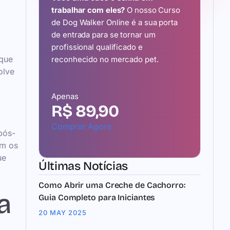
trabalhar com eles?
O nosso Curso
de Dog Walker Online é a sua porta
de entrada para se tornar um
profissional qualificado e
 que
reconhecido no mercado pet.
olve
Apenas
R$ 89,90
Comprar Agora
pós-
om os
ue
Últimas Notícias
Como Abrir uma Creche de Cachorro:
a
Guia Completo para Iniciantes
20 MAY 2025