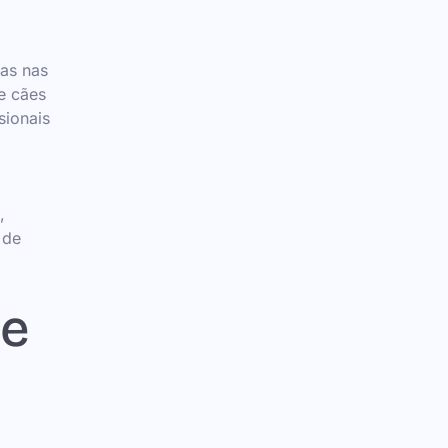
as nas
e cães
sionais
,
 de
De