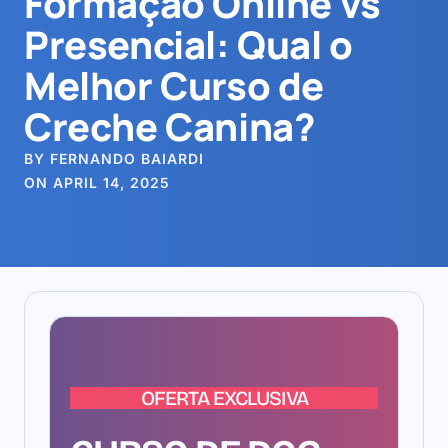
Formação Online vs
Presencial: Qual o
Melhor Curso de
Creche Canina?
BY FERNANDO BAIARDI
ON APRIL 14, 2025
OFERTA EXCLUSIVA