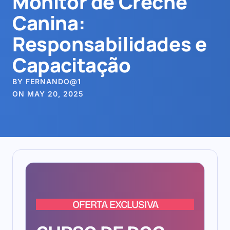
Monitor de Creche
Canina:
Responsabilidades e
Capacitação
BY FERNANDO@1
ON MAY 20, 2025
OFERTA EXCLUSIVA