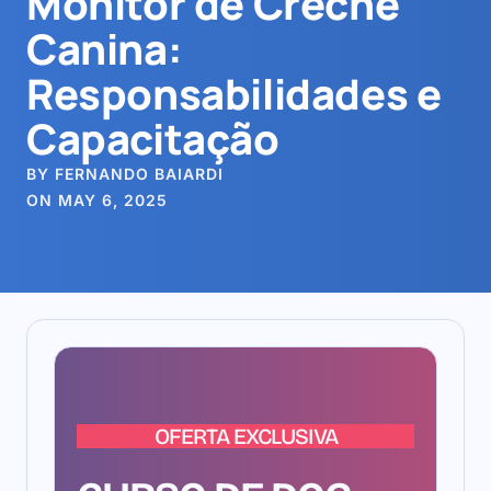
Monitor de Creche
Canina:
Responsabilidades e
Capacitação
BY FERNANDO BAIARDI
ON MAY 6, 2025
OFERTA EXCLUSIVA