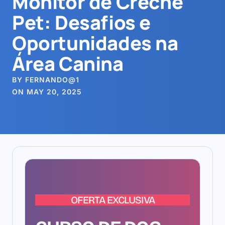
Monitor de Creche
Pet: Desafios e
Oportunidades na
Área Canina
BY FERNANDO@1
ON MAY 20, 2025
OFERTA EXCLUSIVA