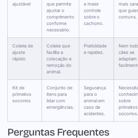
ajustável
que permite
e maior
mais car
ajustar o
controle
que guia
comprimento
sobre o
comuns.
conforme
cachorro.
necessário.
Coleira de
Coleira que
Praticidade
Nem tod
ajuste
facilita a
e rapidez.
cães se
rápido
colocação e
adaptam
remoção do
facilment
animal.
Kit de
Conjunto de
Segurança
Necessit
primeiros
itens para
para o
conheci
socorros
lidar com
animal em
sobre
emergências.
caso de
primeiros
acidentes.
socorros
Perguntas Frequentes