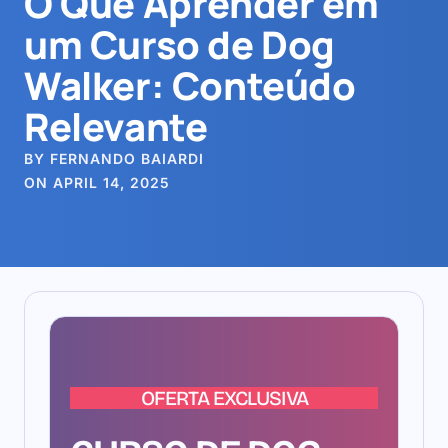
O Que Aprender em
um Curso de Dog
Walker: Conteúdo
Relevante
BY FERNANDO BAIARDI
ON APRIL 14, 2025
OFERTA EXCLUSIVA